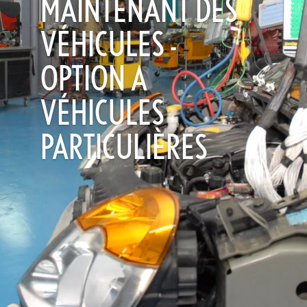
MAINTENANT DES
VÉHICULES -
OPTION A
VÉHICULES
PARTICULIÈRES