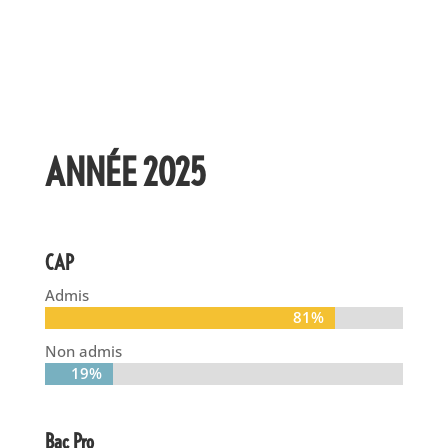
ANNÉE 2025
CAP
Admis
81%
81%
Non admis
19%
19%
Bac Pro