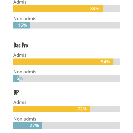
Admis
84%
84%
Non admis
16%
16%
Bac Pro
Admis
94%
94%
Non admis
5%
5%
BP
Admis
72%
72%
Non admis
27%
27%