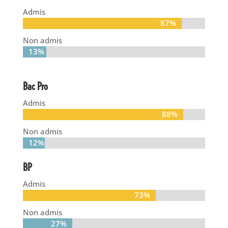
Admis
87%
87%
Non admis
13%
13%
Bac Pro
Admis
88%
88%
Non admis
12%
12%
BP
Admis
73%
73%
Non admis
27%
27%