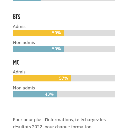
BTS
Admis
50%
50%
Non admis
50%
50%
MC
Admis
57%
57%
Non admis
43%
43%
Pour pour plus d’informations, téléchargez les
résultats 2022, pour chaque formation