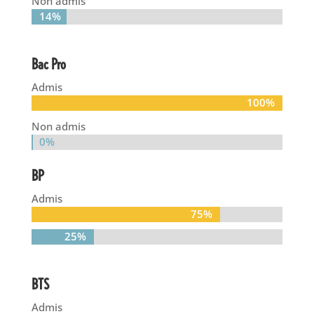
Non admis
14%
14%
Bac Pro
Admis
100%
100%
Non admis
0%
0%
BP
Admis
75%
75%
25%
25%
BTS
Admis