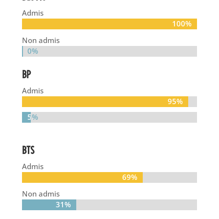
Admis
100%
100%
Non admis
0%
0%
BP
Admis
95%
95%
5%
5%
BTS
Admis
69%
69%
Non admis
31%
31%