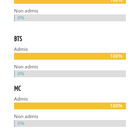
100%
100%
Non admis
0%
0%
BTS
Admis
100%
100%
Non admis
0%
0%
MC
Admis
100%
100%
Non admis
0%
0%