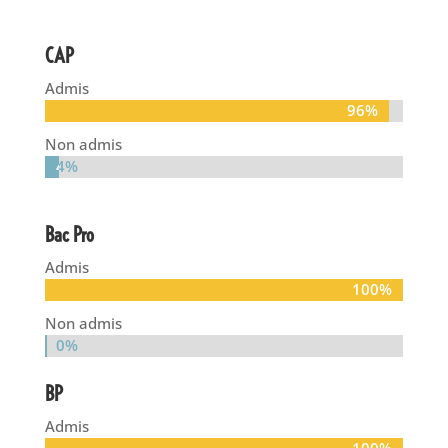
CAP
Admis
96%
96%
Non admis
4%
4%
Bac Pro
Admis
100%
100%
Non admis
0%
0%
BP
Admis