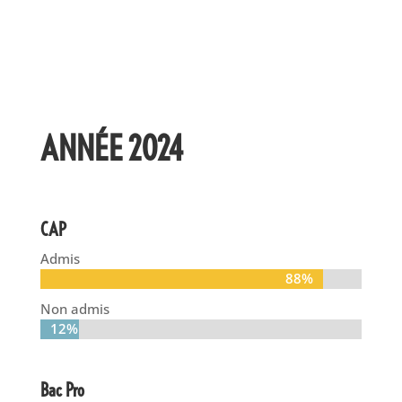
ANNÉE 2024
CAP
Admis
88%
88%
Non admis
12%
12%
Bac Pro