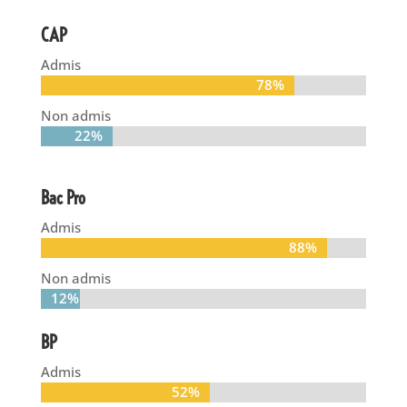
CAP
Admis
78%
78%
Non admis
22%
22%
Bac Pro
Admis
88%
88%
Non admis
12%
12%
BP
Admis
52%
52%