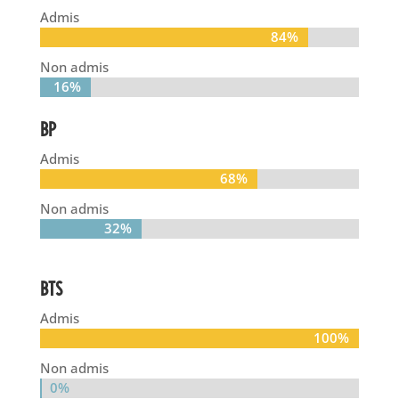
Admis
84%
84%
Non admis
16%
16%
BP
Admis
68%
68%
Non admis
32%
32%
BTS
Admis
100%
100%
Non admis
0%
0%