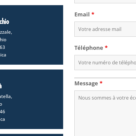
Email
*
chio
zzale,
hio
 63
Téléphone
*
ica
Message
*
à
tella,
o
 46
ica