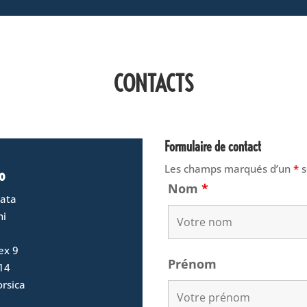
CONTACTS
Formulaire de contact
Les champs marqués d’un
*
s
o
Nom
*
sata
hi
ex 9
Prénom
.14
rsica