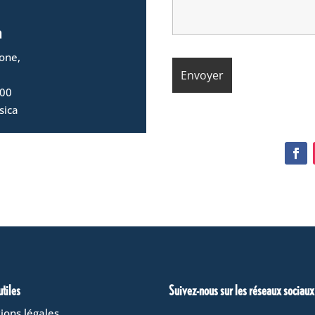
a
cone,
 00
sica
utiles
Suivez-nous sur les réseaux sociaux
ions légales