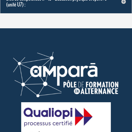
(unité U7) :