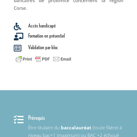
bancaires de proximité concernent la région
Corse.
Accès handicapé

Formation en présentiel

Validation par bloc

Prérequis

Être titulaire du
baccalauréat
(toute filière) à
niveau bac+1 (maximum) ou BAC +2 échoué