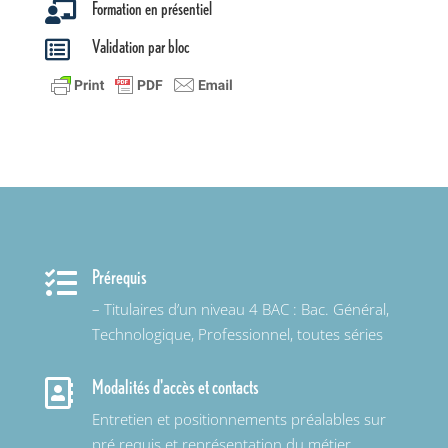
Formation en présentiel

Validation par bloc

Prérequis

– Titulaires d’un niveau 4 BAC : Bac. Général,
Technologique, Professionnel, toutes séries
Modalités d'accès et contacts

Entretien et positionnements préalables sur
pré requis et représentation du métier.