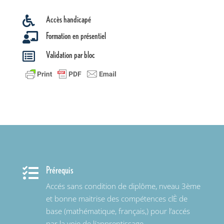
Accès handicapé

Formation en présentiel

Validation par bloc

Prérequis

Accés sans condition de diplôme, nveau 3ème
et bonne maitrise des compétences clÈ de
base (mathématique, français,) pour l’accés
par la voie de líapprentissage.