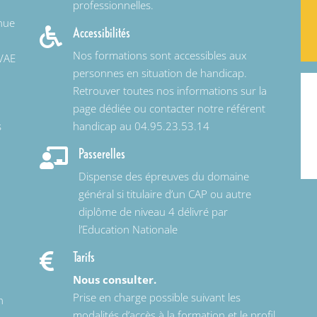
professionnelles.
inue
Accessibilités

Nos formations sont accessibles aux
 VAE
personnes en situation de handicap.
Retrouver toutes nos informations sur la
page dédiée ou contacter notre référent
s
handicap au 04.95.23.53.14
Passerelles

Dispense des épreuves du domaine
général si titulaire d’un CAP ou autre
diplôme de niveau 4 délivré par
l’Education Nationale
Tarifs

Nous consulter.
Prise en charge possible suivant les
n
modalités d’accès à la formation et le profil