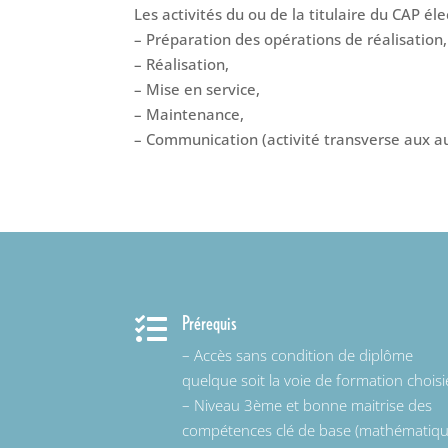
Les activités du ou de la titulaire du CAP élec
– Préparation des opérations de réalisation
– Réalisation,
– Mise en service,
– Maintenance,
– Communication (activité transverse aux aut
Prérequis

– Accès sans condition de diplôme
quelque soit la voie de formation choisi
– Niveau 3ème et bonne maitrise des
compétences clé de base (mathématiqu