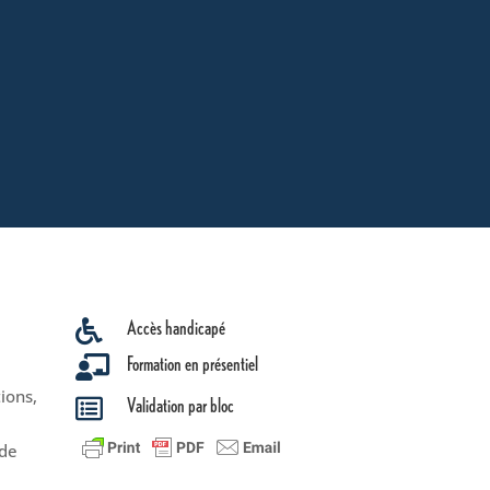
Accès handicapé

Formation en présentiel

ions,
Validation par bloc

 de