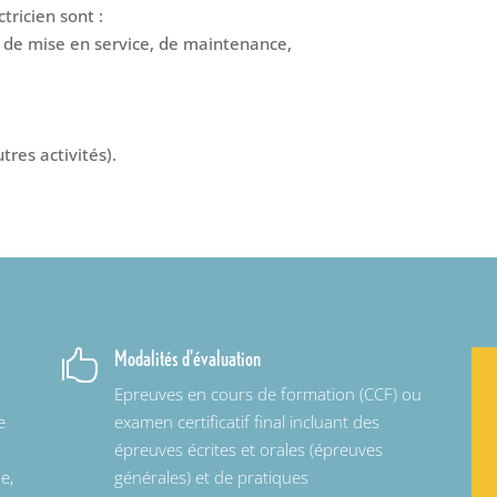
tricien sont :
, de mise en service, de maintenance,
res activités).
Modalités d'évaluation

Epreuves en cours de formation (CCF) ou
e
examen certificatif final incluant des
épreuves écrites et orales (épreuves
e,
générales) et de pratiques