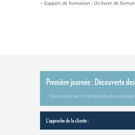
– Support de formation : Un livret de forma
Première journée : Découverte des
– Des visuels seront présentés puis analysés
L’approche de la cliente :