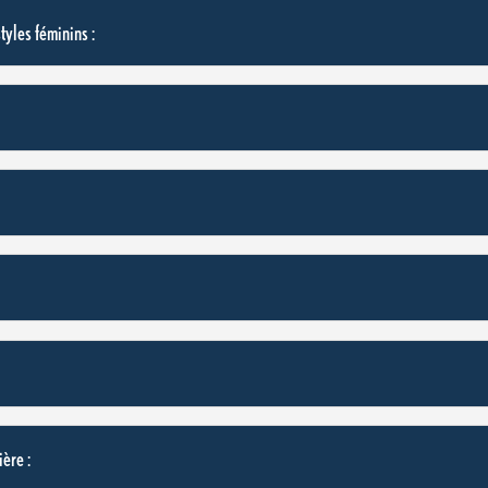
tyles féminins :
ère :