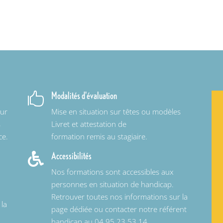
Modalités d'évaluation

eur
Mise en situation sur têtes ou modèles
s
Livret et attestation de
ce.
formation remis au stagiaire.
Accessibilités

Nos formations sont accessibles aux
personnes en situation de handicap.
Retrouver toutes nos informations sur la
 la
page dédiée ou contacter notre référent
handicap au 04.95.23.53.14