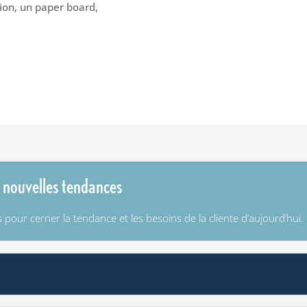
tion, un paper board,
 nouvelles tendances
 pour cerner la tendance et les besoins de la cliente d’aujourd’hui.