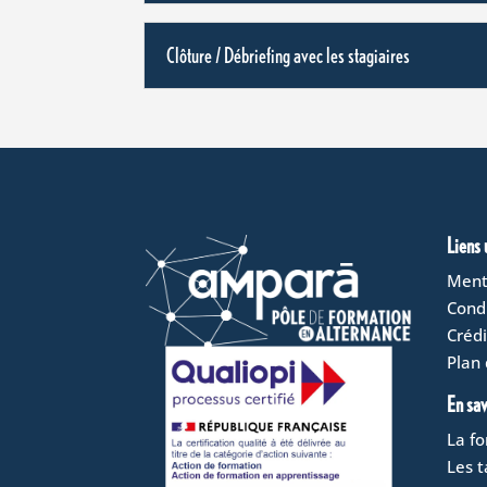
Clôture / Débriefing avec les stagiaires
Liens 
Ment
Condi
Crédi
Plan 
En sav
La f
Les t