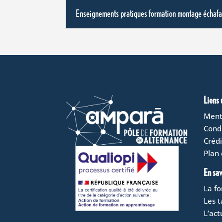
Enseignements pratiques formation montage échafa
Liens 
Ment
Condi
Crédi
Plan 
En sav
La f
Les t
L’act