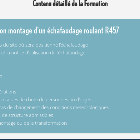
Contenu détaillé de la Formation
ion montage d'un échafaudage roulant R457
tes du site où sera positionné l’échafaudage
et la notice d’utilisation de l’échafaudage
t
érations
 risques de chute de personnes ou d’objets
n cas de changement des conditions météorologiques
s de structure admissibles
montage ou de la transformation